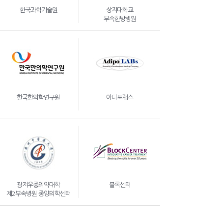
한국과학기술원
상지대학교
부속한방병원
한국한의학연구원
아디포랩스
광저우중의약대학
블록센터
제2부속병원 종양의학센터