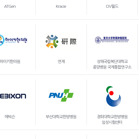
ATGen
Kracie
OV월드
하이키한의원
연제
상해국립복단대학교
종양병원 국제통합연구소
메빅슨
부산대학교한방병원
경희대학교한방병원
임상시험센터