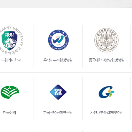
시설장비소개
언론기사
대구한의대학교
우석대부속한방병원
동국대학교분당한방병원
한국신약
한국생명공학연구원
가천대부속길한방병원