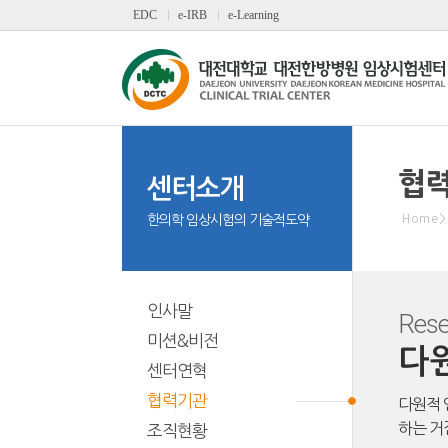
EDC
e-IRB
e-Learning
협
센터소개
한의학 임상시험의 기술적도약
Home
>
인사말
Rese
미션&비전
다
센터연혁
협력기관
다원적 
하는 거
조직현황