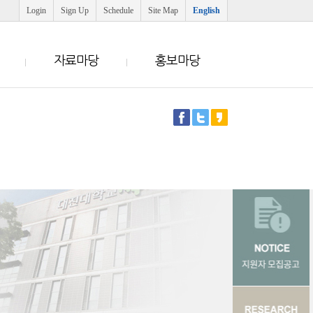
Login
Sign Up
Schedule
Site Map
English
자료마당
홍보마당