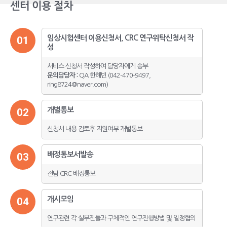
센터 이용 절차
임상시험센터 이용신청서, CRC 연구위탁신청서 작
01
성
서비스 신청서 작성하여 담당자에게 송부
문의담당자 :
QA 한혜빈 (042-470-9497,
ring8724@naver.com)
개별통보
02
신청서 내용 검토후 지원여부 개별통보
배정통보서발송
03
전담 CRC 배정통보
개시모임
04
연구관련 각 실무진들과 구체적인 연구진행방법 및 일정협의