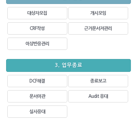
대상자모집
개시모임
CRF작성
근거문서저관리
이상반응관리
3. 업무종료
DCF해결
종료보고
문서이관
Audit 응대
실사응대